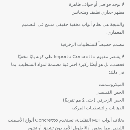
لا توجد فواصل أو حواف ظاهرة
مظهر جداري نظيف ومتجانس
والنتيجة هي نظام أبواب مخفية حقيقي مدمج في التصميم
المعماري.
مصمم خصيصاً للتشطيبات الزخرفية
لا يقتصر مفهوم Importa Concretto على كونه بابًا مخفيًا
فحسب، بل هو أيضًا ركيزة احترافية مصممة لمواد التشطيب، بما
في ذلك:
الميكروسمنت
الجص الفينيسي
الجص الزخرفي (حتى 2 مم تقريبًا)
الدهانات والتشطيبات المركبة
بخلاف أبواب MDF التقليدية، تستخدم Concretto ألواح الأسمنت
الليفي، مما يضمن أداءً طويل الأمد دون تشقق أو تشوه.