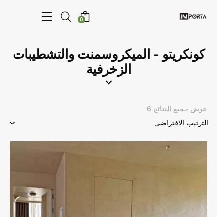
0
كونكريتو - الميكروسمنت والتشطيبات
الزخرفية
عرض جميع النتائج 6