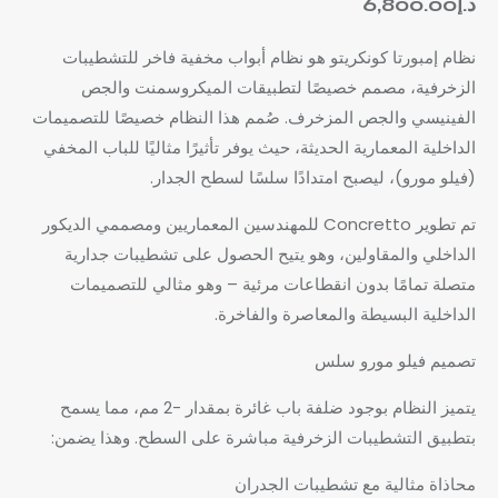
د.إ
6,800.00
نظام إمبورتا كونكريتو هو نظام أبواب مخفية فاخر للتشطيبات
الزخرفية، مصمم خصيصًا لتطبيقات الميكروسمنت والجص
الفينيسي والجص المزخرف. صُمم هذا النظام خصيصًا للتصميمات
الداخلية المعمارية الحديثة، حيث يوفر تأثيرًا مثاليًا للباب المخفي
(فيلو مورو)، ليصبح امتدادًا سلسًا لسطح الجدار.
تم تطوير Concretto للمهندسين المعماريين ومصممي الديكور
الداخلي والمقاولين، وهو يتيح الحصول على تشطيبات جدارية
متصلة تمامًا بدون انقطاعات مرئية – وهو مثالي للتصميمات
الداخلية البسيطة والمعاصرة والفاخرة.
تصميم فيلو مورو سلس
يتميز النظام بوجود ضلفة باب غائرة بمقدار -2 مم، مما يسمح
بتطبيق التشطيبات الزخرفية مباشرة على السطح. وهذا يضمن:
محاذاة مثالية مع تشطيبات الجدران