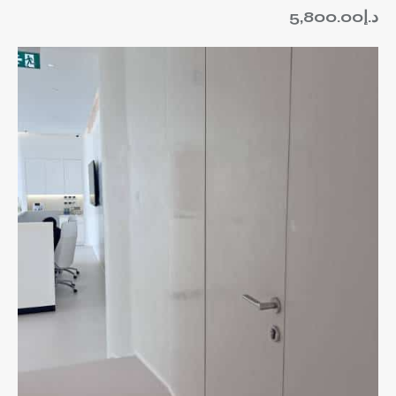
د.إ
5,800.00