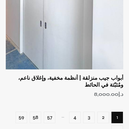
أبواب جيب منزلقة | أنظمة مخفية، وإغلاق ناعم،
ومُثبّتة في الحائط
د.إ
8,000.00
…
59
58
57
4
3
2
1