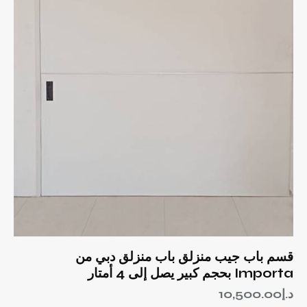
قسم باب جيب منزلق باب منزلق دبي من
Importa بحجم كبير يصل إلى 4 أمتار
د.إ
10,500.00