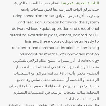
الداخلية الحديثة. صُمم هذا
النظام خصيصاً للفتحات الكبيرة،
حيث تنزلق ألواحه المتزامنة معاً لخلق مساحات واسعة
ومفتوحة بأقل قدر من العوائق.
Using concealed tracks
and precision European hardware, the system
delivers whisper-quiet operation and exceptional
durability. Available in glass, veneer, painted, or HPL
finishes, these doors adapt seamlessly to
residential and commercial interiors — combining
minimalist aesthetics with innovative motion
technology.
أبرز مميزات المنتج:
نظام انزلاقي تلسكوبي
متعدد الألواح لتحقيق الكفاءة في استخدام المساحة
مسار
ألومنيوم مخفي وآلية انزلاق متزامنة
متوافق مع التشطيبات
الزجاجية أو الخشبية أو المصفحة.
تشغيل سلس وهادئ مع
خاصية الإغلاق الهادئ
تكوينات قابلة للتخصيص لأنظمة الجدران
المختلفة
مثالية للفتحات الواسعة في التصميمات المعمارية
الحديثة
الاستخدامات:
فلل وشقق فاخرة
مكاتب الشركات وقاعات الاجتماعات
الفنادق