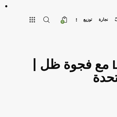
ّ
نجارة
توزيع
0
إطار ألومنيوم أبيض قياسي بتقنية LED مع فجوة ظل |
تحدة