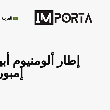
العربية
إمبور