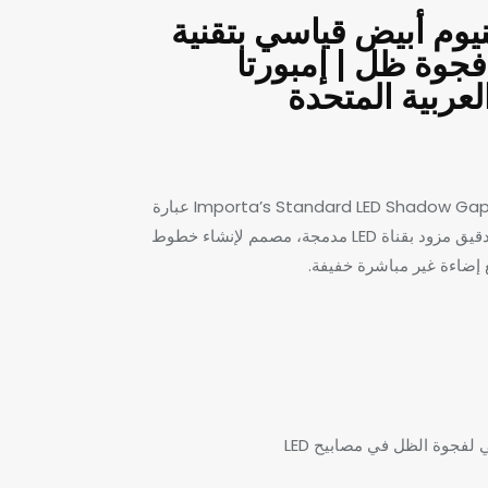
نيوم أبيض قياسي بتقنية
ع فجوة ظل | إمبورتا
لعربية المتحدة
يُعدّ مصباح Importa’s Standard LED Shadow Gap White عبارة
عن هيكل ألومنيوم دقيق مزود بقناة LED مدمجة، مصمم لإنشاء خطوط
إضاءة غير مباشرة خفيفة.
 لفجوة الظل في مصابيح LED