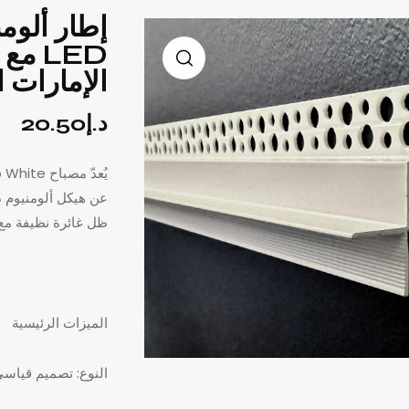
إطار ألوم
LED م
الإمارات ا
د.إ
20.50
ظل غائرة نظيفة مع 
الميزات الرئيسية
النوع: تصميم قياسي