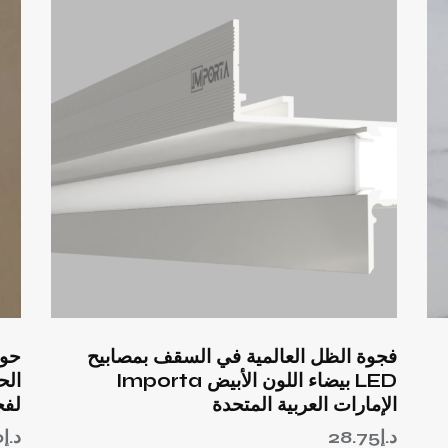
فجوة الظل العالمية في السقف بمصابيح
LED بيضاء اللون الأبيض Importa
الإمارات العربية المتحدة
لفج
د.إ
28.75
د.إ
0