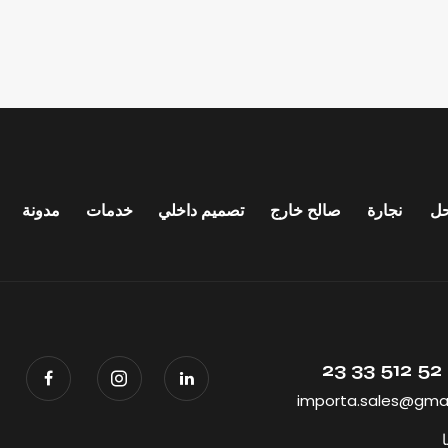
ل
نجارة
صالح خارج
تصميم داخلي
خدمات
مدونة
importa.sales@gma
ا