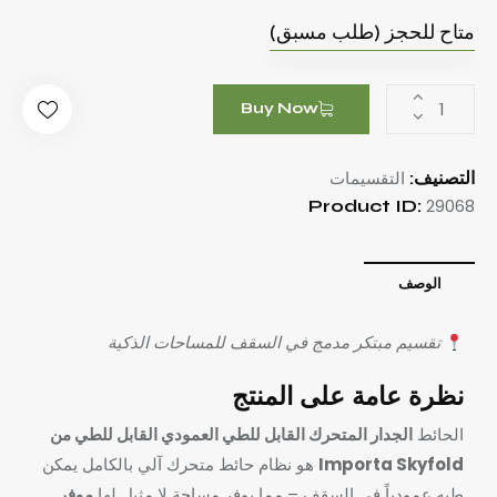
متاح للحجز (طلب مسبق)
Buy Now
التقسيمات
التصنيف:
29068
Product ID:
الوصف
تقسيم مبتكر مدمج في السقف للمساحات الذكية
نظرة عامة على المنتج
الحائط
الجدار المتحرك القابل للطي العمودي القابل للطي من
Importa Skyfold
هو نظام حائط متحرك آلي بالكامل يمكن
طيه عمودياً في السقف – مما يوفر مساحة لا مثيل لها
موفر