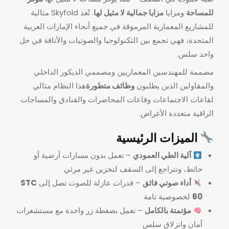
للمساحة
ومزايا
مزايا جمالية لا مثيل لها
. تُعد Skyfold مثالية
للمشاريع المعمارية المرموقة في جميع أنحاء الإمارات العربية
المتحدة، فهي تجمع بين التكنولوجيا والصوتيات والأناقة في حل
واحد سلس.
مصممة للمهندسين المعماريين ومصممي الديكور الداخلي
والمقاولين الذين يطلبون
وظائف متطورة
هذا النظام مثالي
لقاعات الاجتماعات وقاعات المحاضرات والفنادق والمساحات
الراقية متعددة الأغراض.
الميزات الرئيسية
آلية الطي العمودي
– تعمل بدون مسارات أرضية أو
حائط، وتتراجع إلى السقف لتخزين غير مرئي
أداء صوتي فائق
– قدرات عازلة للصوت تصل إلى
STC
60
لخصوصية تامة
مؤتمتة بالكامل
– تعمل بضغطة زر واحدة مع مستشعرات
أمان وانزلاق سلس