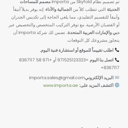
تم تصميم نظام Skyfold من Importa
مصمم للمساحات
الحديثة
التي تتطلب كلاً من
الجمالية والأداء
. إنه يوفر بديلاً أنيقاً
وأنيقاً للتقسيم التقليدي، مما يلغي الحاجة إلى تكديس الجدران
أو القضبان الأرضية. مع توفر التركيب المتخصص والتخصيص عبر
دبي والإمارات العربية المتحدة
، تضمن لك شركة Importa أن
يتجاوز مشروعك كل التوقعات.
اطلب تقييماً للموقع أو استشارة فنية اليوم.
اتصل بنا اليوم
+971525123323 أو +971 58 8367117
8367117+
البريد الإلكتروني
importa.sales@gmail.com
اكتشف المزيد على:
www.importa.ae