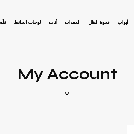
أبواب
فجوة الظل
المعدات
أثاث
لوحات الحائط
مَلَف
My Account