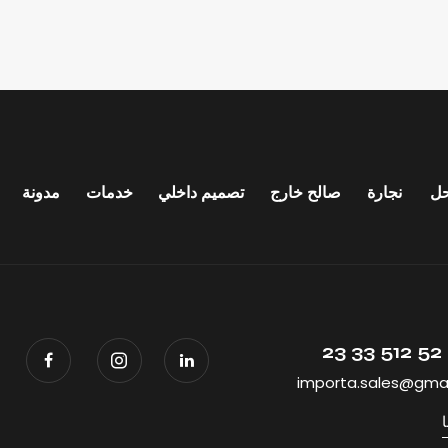
ل
نجارة
صالح خارج
تصميم داخلي
خدمات
مدونة
importa.sales@gma
ا