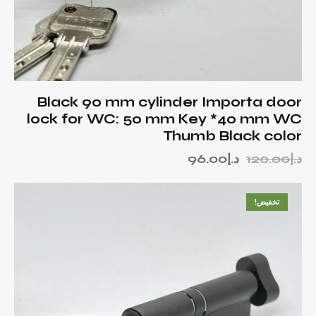
Black 90 mm cylinder Importa door
lock for WC: 50 mm Key *40 mm WC
Thumb Black color
د.إ
120.00
د.إ
96.00
تخفيض!