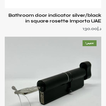
Bathroom door indicator silver/black
in square rosette Importa UAE
د.إ
130.00
تخفيض!