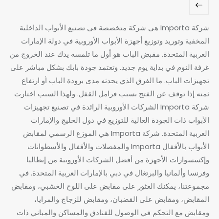
شركة Importa هي شركة متخصصة في تصنيع الأبواب الداخلية
المخفية وتوريد وتوزيع أجهزة الأبواب الأوروبية في دولة الإمارات
العربية المتحدة. مقبض الباب هو أول ما تلمسه يدك عند الخروج من
غرفة النوم في بداية يوم جديد. وتعتمد جودة بابك بشكل مباشر على
تجهيزات الباب. ما الفرق الذي يحدثه مدى برودة الباب أو ارتفاع
ثمنه إذا توقف عن الفتح بسبب فرامل القفل. ولهذا السبب اختارت
شركة Importa الشركات الأوروبية الرائدة في تصنيع تجهيزات
الأبواب ذات الجودة العالية للتوزيع في دول الخليج والإمارات
العربية المتحدة. شركة Importa هي الموزع الرسمي لمقابض
الأبواب بالأقفال Importa والمفصلات والأقفال والأسطوانات
وإكسسوارات الأجهزة من أفضل الشركات الأوروبية من إيطاليا
وفرنسا وألمانيا والبرتغال في دبي بالإمارات العربية المتحدة. في
مجموعتنا، يمكنك العثور على مقابض على اللوح الخشبي، ومقابض
المقابض، ومقابض على القضبان، ومقابض للزجاج والمرايا،
ومقابض مع التحكم في الوصول للفنادق والمساكن والمباني ذات