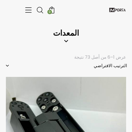
0
المعدات
عرض 1–6 من أصل 73 نتيجة