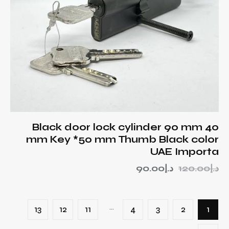
Black door lock cylinder 90 mm 40
mm Key *50 mm Thumb Black color
UAE Importa
د.إ
120.00
د.إ
90.00
…
13
12
11
4
3
2
1