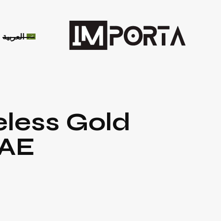
العربية
less Gold
UAE