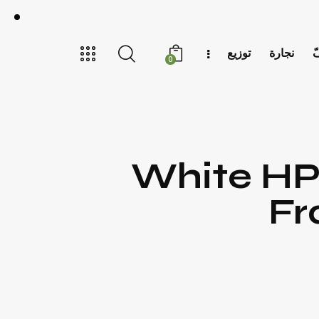
ّ
نجارة
توزيع
0
White HP
Fr