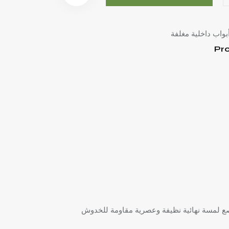
بواب داخلية مغلفة
Pro
هبي الأنيق من إمبورتا بين المواد عالية الأداء والتصميم الخالد. يوفر سطح HPL الأبيض الناصع لمسة نهائية نظيفة وعصرية مقاومة للخدوش