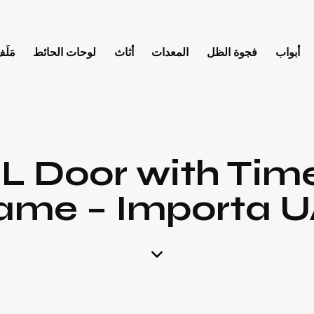
أبواب
فجوة الظل
المعدات
أثاث
لوحات الحائط
مَلَف
L Door with Time
ame – Importa 