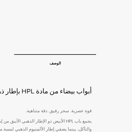
الوصف
أبواب بيضاء من مادة HPL بإطار ذهبي خالد – بساطة راقية وجمال دائم
قوة عصرية. سحر رقيق. دقة متناهية.
والتآكل، بينما يضفي إطار الألمنيوم الذهبي لمسة م