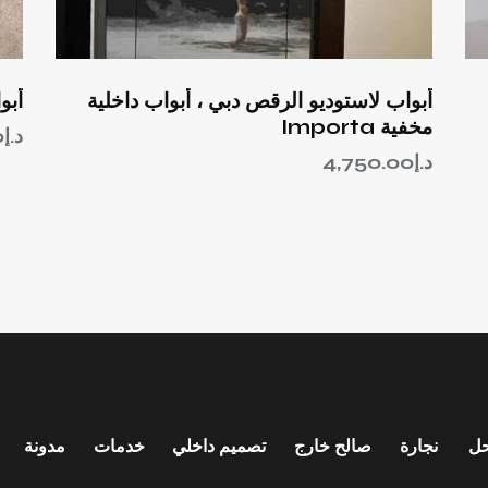
أبواب لاستوديو الرقص دبي ، أبواب داخلية
أبو
مخفية Importa
د.إ
0
د.إ
4,750.00
ل
نجارة
صالح خارج
تصميم داخلي
خدمات
مدونة