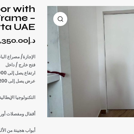
or with
Frame –
rta UAE
د.إ
,350.00
الإجازة/ مصراع البا
فتح خارج / داخل
ارتفاع يصل إلى 3000 ملم
عرض يصل إلى 2200 مم
التكنولوجيا الإيطالية
أقفال ومفصلات أورو
أبواب هجينة من الأل