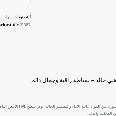
أبواب
أ
التصنيفات:
,
31387
duct ID:
يجمع باب HPL الأبيض ذو الإطار الذ
ن الفخامة والدفء.