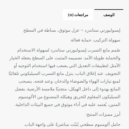
الوصف
مراجعات (0)
إيسولبورتي ستاندرد – عزل موثوق، بساطة في السطح
سهولة التركيب. حماية فعالة.
صُمم مانع التسرب إيسولبورتي ستاندرد لسهولة الاستخدام
والحماية طويلة الأمد. تصميمه المثبت على السطح يجعله الخيار
الأمثل لتطبيقات التعديل التي يصعب فيها استخدام التوجيه أو
التجويف. عند إغلاق الباب، ينزل مانع التسرب السيليكوني تلقائيًا
لمنع تيارات الهواء والضوضاء والدخان. وعند فتحه، ينسحب
المانع بهدوء إلى داخل الهيكل، متجنبًا ملامسة الأرضية. بفضل
السيليكون المقاوم للحريق وهيكله المصنوع من الألومنيوم
المتين، يُعتمد عليه في أداء موثوق في جميع البيئات الداخلية.
أبرز مميزات المنتج:
حامل ألومنيوم سطحي يُثبّت مباشرةً على واجهة الباب.