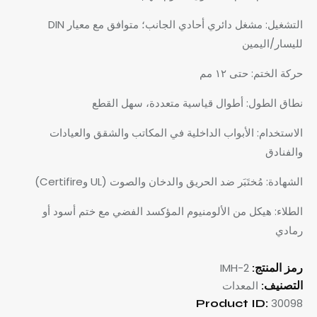
التشغيل: مشغل دائري أحادي الجانب؛ متوافق مع معيار DIN
لليسار/اليمين
حركة الختم: حتى ١٢ مم
نطاق الطول: أطوال قياسية متعددة، سهل القطع
الاستخدام: الأبواب الداخلية في المكاتب والشقق والعيادات
والفنادق
الشهادة: مُختَبَر ضد الحريق والدخان والصوت (UL وCertifire)
الطلاء: هيكل من الألومنيوم المؤكسد الفضي مع ختم أسود أو
رمادي
IMH-2
رمز المنتج:
المعدات
التصنيف:
30098
Product ID: