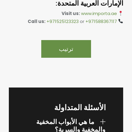
الإمارات العربية المتحدة:
Visit us:
www.importa.ae
Call us:
+971525123323
or
+971588367117
ترتيب
الأسئلة المتداولة
ما هي الأبواب المخفية
والمخفية والسرية؟