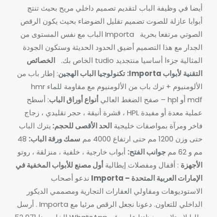
أيضا في وظيفة الباب لتقديم تصميم داخلي مريح بحيث تنتج
أبوابا عازلة للصوت تصميم تقليل الضوضاء بحيث يكون الرقص
الصوتي مرتفعا بحرية
Importa الباب مع نفس المستوى من
الجدار مع هذا التصميم أضيق الحدود الحديثة
وستكون الجودة
المثالية جزءا أساسيا من
تجديد tudio الخاص بك.
الخصائص
التقنية لأبواب Importa:
تكنولوجيا الباب الهجين
: إطار باب من
الألومنيوم
+ ترك باب من الألومنيوم مع مقاومة للماء hmr
mdf أو hpl – صفح الضغط العالي
أنواع أوراق الباب
: أسطح
عملية معدة أو مفيدة HPL ، قشرة أنيقة ، حجر تقليدي ، زجاج
فاخر ومرآة بمواصفات خليجية
الحد الأقصى للحجم:
يترك الباب
حتى وزن 1200 مم حتى ارتفاع 4000 مم
سمك ورقة الباب:
48
مم و 62 مم
جوانب الفتح:
أبواب خارجية ، خلفية ، منزلقة ، روتو
الأجهزة
: أقفال ومفصلات إيطالية
أول مصنع للأبواب المخفية في
الإمارات العربية المتحدة – Importa
ندعو أصحاب
الاستوديوهات ومقاولي العقارات التجارية ومصممي الديكور
الداخلي للتعاون. دعونا نجعل الرقص مرئيا مع Importa .
أرسل