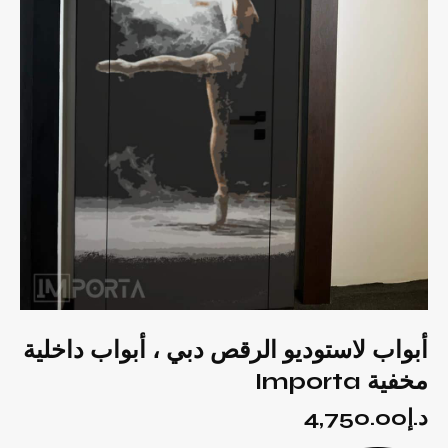
أبواب لاستوديو الرقص دبي ، أبواب داخلية
مخفية Importa
د.إ
4,750.00