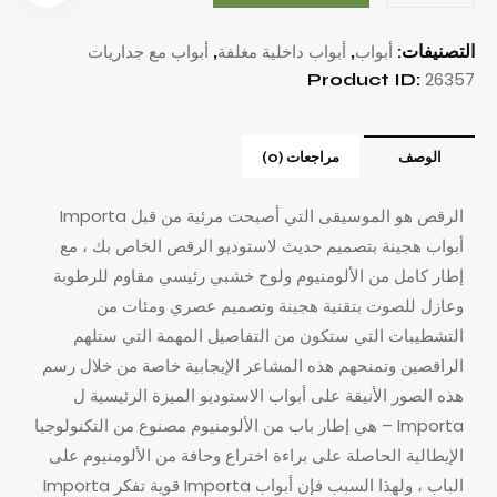
أبواب
أبواب داخلية مغلفة
أبواب مع جداريات
التصنيفات:
,
,
26357
Product ID:
الوصف
مراجعات (0)
الرقص هو الموسيقى التي أصبحت مرئية من قبل Importa
أبواب هجينة بتصميم حديث لاستوديو الرقص الخاص بك ، مع
إطار كامل من الألومنيوم ولوح خشبي رئيسي مقاوم للرطوبة
وعازل للصوت بتقنية هجينة وتصميم عصري ومئات من
التشطيبات التي ستكون من التفاصيل المهمة التي ستلهم
الراقصين وتمنحهم هذه المشاعر الإيجابية خاصة من خلال رسم
هذه الصور الأنيقة على أبواب الاستوديو
الميزة الرئيسية ل
Importa – هي إطار باب من الألومنيوم مصنوع من التكنولوجيا
الإيطالية الحاصلة على براءة اختراع وحافة من الألومنيوم على
الباب ، ولهذا السبب فإن أبواب Importa قوية تفكر Importa