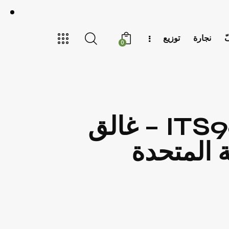
ّ
نجارة
توزيع
0
أبواب إمبورتا مع سلسلة دورماكابا ITS96 – غالق
 المتحدة