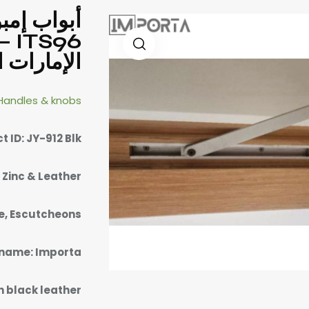
أبواب إمب
96
الإمارات ا
Handles & knobs
t ID: JY-912 Blk
 Zinc & Leather
te, Escutcheons
name: Importa
th black leather