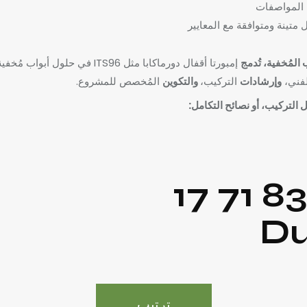
ة المواصفات
متينة ومتوافقة مع المعايير
 المُخفية، تُدمج
إمبورتا أقفال دورماكابا مثل ITS96 في حلول أبواب مُخفية مُتكاملة،
لفني،
وإرشادات
التركيب،
والتكوين
المُخصص للمشروع.
التركيب، أو نصائح التكامل:
ترتيب