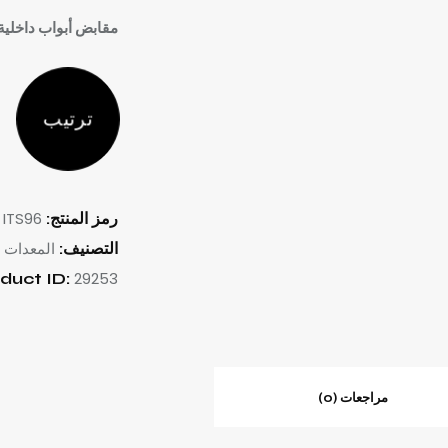
مقابض أبواب داخلية فاخرة –
ترتيب
ITS96
رمز المنتج:
المعدات
التصنيف:
29253
duct ID:
مراجعات (0)