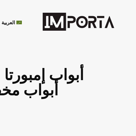
العربية
أبواب مخف