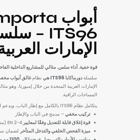
ITS96 – س
الإمارات العربية
قوة خفية. أداء سلس. مثالي للمشاريع الداخلية الفاخ
سلسلة
دورماكابا ITS96 هي
نظام
غالق أبواب مخ
الإمارات العربية المتحدة من خلال إمبورتا، وهو مث
المساحات الراقية.
يتكامل نظام ITS96 بالكامل مع إطار الباب، ويدعم التصميم البسيط
تركيب مخفي
– مدمج في الباب والإطار
قوة إغلاق قابلة للتعديل وفقًا لمعايير
EN 2-4 (متوفرة وفقًا لمعايير EN 3-6 عند الطلب)
ميزة الفحص الخلفي والتدخل المتأخر
لضمان سلا
مناسب للأبواب التي يصل عرضها إلى 1100 مم ووزنها إلى 130 كجم