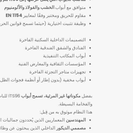
متوافق مع أبواب
الخشب والفولاذ والألومنيوم
مقاوم للحريق
ومختبر وفقًا لمعايير
EN 1154
وظيفة تثبيت اختيارية (حيثما تسمح قوانين الحر
التصميمات الداخلية السكنية الفاخرة
الفنادق والشقق الفندقية الفاخرة
أبواب المكاتب التنفيذية
المؤسسات الثقافية والمعارض الفنية
تجهيزات متاجر التجزئة الفاخرة
أبواب مخفية (بدون إطار أو أنظمة فجوات الظل
بفضل
مكوناتها غير المرئية، تسمح أبواب
ITS96 للباب والأسطح المحيطة بها بالحفاظ على نقاء معماري مميز
والفخامة البسيطة.
هذا النظام موثوق به من قِبل:
المهندسين
المعماريين الذين يُحددون جماليات ا
مصممي الديكور
الداخلي الذين يبحثون عن وظائ