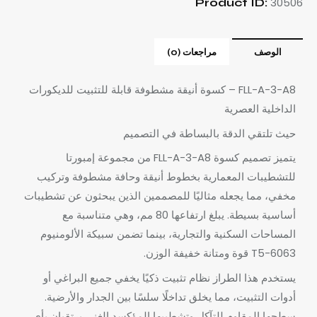
30506
Product ID:
الوصف
مراجعات (0)
FLL-A-3-A8 – كسوة أنيقة مشطوفة قابلة للتثبيت للديكورات
الداخلية العصرية
حيث تلتقي الدقة بالبساطة في التصميم
يتميز تصميم كسوة FLL-A-3-A8 من مجموعة إمبورتا
للتشطيبات المعمارية بخطوط أنيقة وحافة مشطوفة وتركيب
مخفي، مما يجعله مثاليًا للمصممين الذين يبحثون عن تشطيبات
أساسية بسيطة. يبلغ ارتفاعها 80 مم، وهي متناسبة مع
المساحات السكنية والتجارية، بينما تضمن سبيكة الألومنيوم
6063-T5 قوة ومتانة خفيفة الوزن.
يستخدم هذا الطراز نظام تثبيت ذكيًا يخفي جميع البراغي أو
أدوات التثبيت، مما يخلق تداخلًا سلسًا بين الجدار والأرضية.
سطحها المقاوم للتآكل وتشطيبها المؤكسد الغني يرتقيان بأي