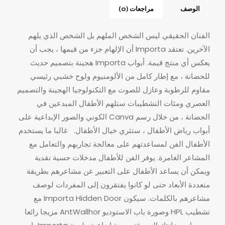
الوصف
مراجعات (0)
الفنان الحقيقي ليس الشخص الملهم بل الشخص الذي يلهم
الآخرين.
تعتقد Importa أن الإلهام جزء من قيمها ، يجب أن
يعكس أي منتج قيمة.
أبواب Importa هجينة بتصميم حديث
للحضانة ، مع إطار كامل من الألومنيوم ولوح خشبي رئيسي
مقاوم للرطوبة وعازل للصوت مع التكنولوجيا الهجينة والتصميم
العصري ومئات التشطيبات ستلهم الأطفال المبدعين في
الحضانة ، من خلال رسم Canva الكوني والصور الإبداعية على
أبواب رياض الأطفال ، ستثري خيال الأطفال.
غالبا ما يستخدم
الأطفال الفن لمساعدتهم على معالجة تجاربهم والتعامل مع
المشاعر الغامرة. يوفر الفن للأطفال مدخلات حسية نقدية
ويمكن أن يساعد الأطفال على التعبير عن مشاعرهم بطريقة
متعددة الأبعاد حتى لو كانوا يفتقرون إلى المفردات لوصف
مشاعرهم بالكلمات. سيكون Importa Hidden Door مع
تشطيب HPL وصورة باب الاستوديو AntWallhor مزيجا رائعا