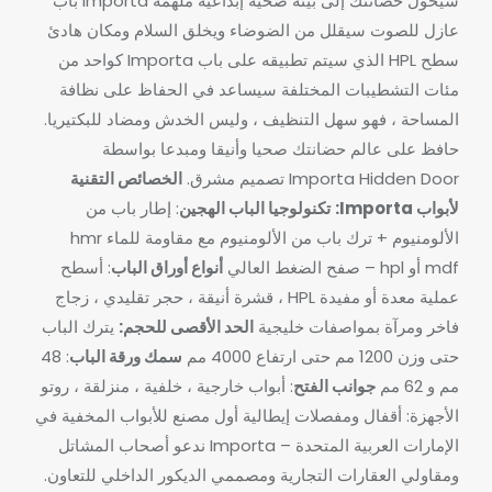
سيحول حضانتك إلى بيئة صحية إبداعية ملهمة
Importa باب
عازل للصوت سيقلل من الضوضاء ويخلق السلام ومكان هادئ
سطح HPL الذي سيتم تطبيقه على باب Importa كواحد من
مئات التشطيبات المختلفة سيساعد في الحفاظ على نظافة
المساحة ، فهو سهل التنظيف ، وليس الخدش ومضاد للبكتيريا.
حافظ على عالم حضانتك صحيا وأنيقا ومبدعا بواسطة
Importa Hidden Door تصميم مشرق.
الخصائص التقنية
لأبواب Importa:
تكنولوجيا الباب الهجين
: إطار باب من
الألومنيوم
+ ترك باب من الألومنيوم مع مقاومة للماء hmr
mdf أو hpl – صفح الضغط العالي
أنواع أوراق الباب
: أسطح
عملية معدة أو مفيدة HPL ، قشرة أنيقة ، حجر تقليدي ، زجاج
فاخر ومرآة بمواصفات خليجية
الحد الأقصى للحجم:
يترك الباب
حتى وزن 1200 مم حتى ارتفاع 4000 مم
سمك ورقة الباب
: 48
مم و 62 مم
جوانب الفتح
: أبواب خارجية ، خلفية ، منزلقة ، روتو
الأجهزة: أقفال ومفصلات إيطالية
أول مصنع للأبواب المخفية في
الإمارات العربية المتحدة – Importa
ندعو أصحاب المشاتل
ومقاولي العقارات التجارية ومصممي الديكور الداخلي للتعاون.