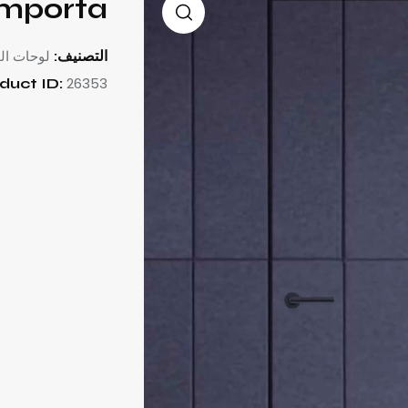
Importa
لوحات ال
التصنيف:
26353
duct ID: