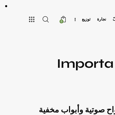
ّ
نجارة
توزيع
0
واح صوتية وأبواب مخفية