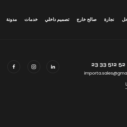
ل
نجارة
صالح خارج
تصميم داخلي
خدمات
مدونة
importa.sales@gma
ا