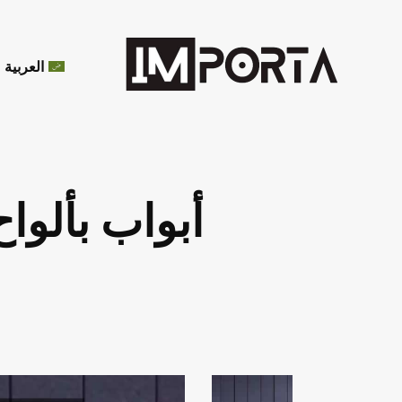
العربية
أبواب بألواح ص