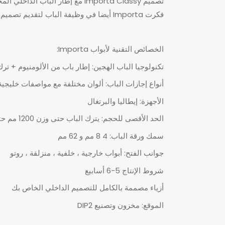
تصميم Importa Classy مع إطار ا
فكرت Importa أيضا في وظيفة الباب لتقديم تصميم داخلي مريح.
الخصائص التقنية لأبواب Importa:
تكنولوجيا الباب الهجين: إطار باب من الألومنيوم + ت
أنواع إجازات الباب: ألوان مختلفة مع مواصفات خليجية
الأجهزة: إيطاليا والبرتغال
الحد الأقصى للحجم: يترك الباب حتى وزن 1200 مم حتى ارتفاع 4000 مم
سمك ورقة الباب: 4 8 مم و 62 مم
جوانب الفتح: أبواب خارجية ، خلفية ، منزلقة ، روتو
شروط الإنتاج 5-6 أسابيع
أزياء مصممة بالكامل للتصميم الداخلي الخاص بك
الموقع: مخزون وتصنيع DIP2