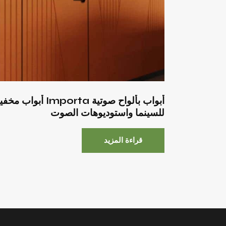
أبواب بألواح صوتية Importa أبواب مخ
للسينما واستوديوهات الصوت
قراءة المزيد