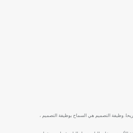
ق تصميما داخليا مريحا. وظيفة التصميم هي السماح بوظيفة التصميم ،