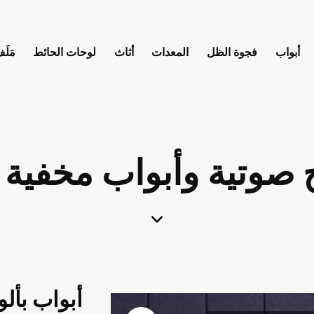
أبواب
فجوة الظل
المعدات
أثاث
لوحات الحائط
مَلَف
وتية وأبواب مخفية Importa
أبواب بأل