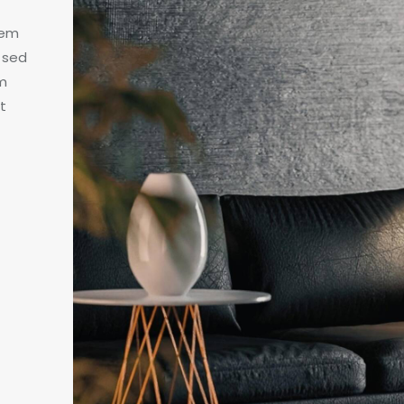
tem
, sed
am
t