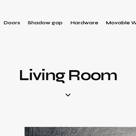
Doors
Shadow gap
Hardware
Movable W
Living Room